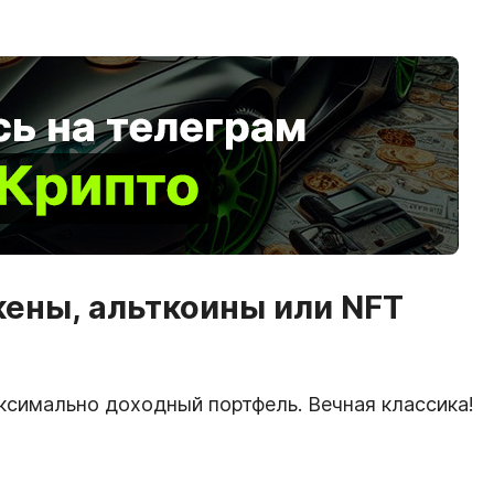
кены, альткоины или NFT
симально доходный портфель. Вечная классика!