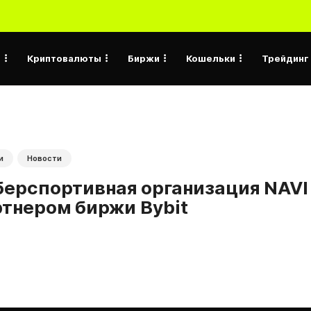
а
Криптовалюты
Биржи
Кошельки
Трейдинг
и
Новости
ерспортивная организация NAVI 
тнером биржи Bybit