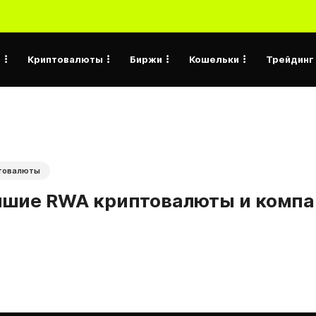
а
Криптовалюты
Биржи
Кошельки
Трейдинг
товалюты
чшие RWA криптовалюты и компа