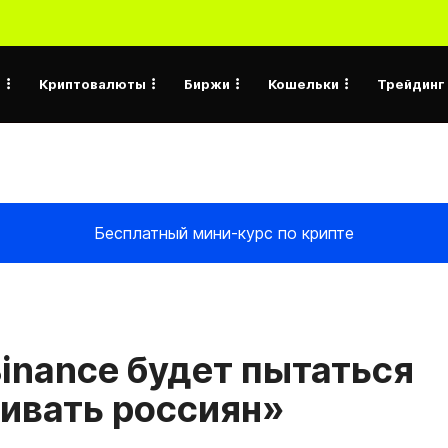
а
Криптовалюты
Биржи
Кошельки
Трейдинг
Бесплатный мини-курс по крипте
Binance будет пытаться
ивать россиян»