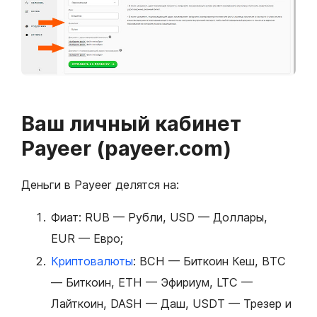
Ваш личный кабинет
Payeer (payeer.com)
Деньги в Payeer делятся на:
Фиат: RUB — Рубли, USD — Доллары,
EUR — Евро;
Криптовалюты
: BCH — Биткоин Кеш, BTC
— Биткоин, ETH — Эфириум, LTC —
Лайткоин, DASH — Даш, USDT — Трезер и