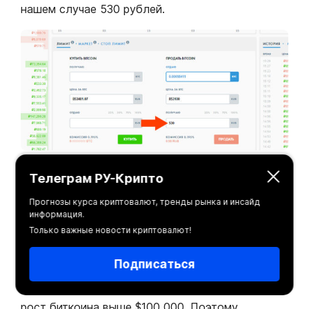
нашем случае 530 рублей.
Как зарабатывать деньги
Телеграм РУ-Крипто
на бирже криптовалют
Прогнозы курса криптовалют, тренды рынка и инсайд
информация.
Payeer
Только важные новости криптовалют!
Подписаться
Всё просто это HODL (хранение), купили и
ждём. В 2022-2023 аналитики прогнозируют
рост биткоина выше $100 000. Поэтому,