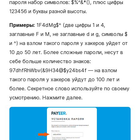
пароля набор символов: $%^&*(), плюс цифры
123456 и буквы разной высоты.
Примеры:
1F4dMg$^ (две цифры 1 и 4,
заглавные F и M, не заглавные d и g, символы $
и ^) на взлом такого пароля у хакеров уйдет от
10 до 50 лет. Более сложные пароли, несут в
себе больше количество знаков:
97dhfRhWbv(&9H34@$y24bs4f — на взлом
такого пароля у хакеров уйдут до 100 лет и
более. Секретное слово используйте по своему
усмотрению. Нажмите далее.