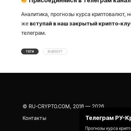
Присоединяйся в телеграм канал
Аналитика, прогнозы курса криптовалют, 
же
вступай в наш закрытый крипто-кл
телеграм.
ТЕГИ
#UBISOFT
© RU-CRYPTO.COM, 2018 — 2026
Телеграм РУ-К
Контакты
Прогнозы курса крипт