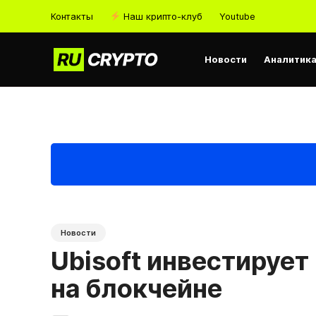
Контакты
Наш крипто-клуб
Youtube
Новости
Аналитик
Новости
Ubisoft инвестирует
на блокчейне