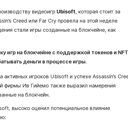
производству видеоигр
Ubisoft
, которая стоит за
sin’s Creed или Far Cry провела на этой неделе
ения стали игры созданные на блокчейне, как
тку игр на блокчейне с поддержкой токенов и NFT
атывать деньги в процессе игры.
активных игроков Ubisoft и успехе Assassin’s Cre
кой фирмы Ив Гийемо также выразил намерения
ванные на блокчейн.
oft, высоко оценил потенциальное влияние
ию: