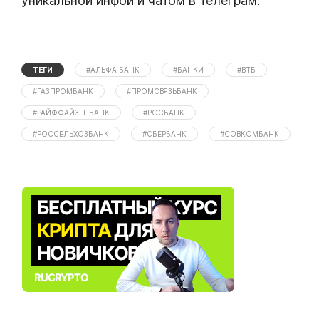
уникальной инфой и чатом в телеграм.
ТЕГИ
#АЛЬФА БАНК
#БАНКИ
#ВТБ
#ГАЗПРОМБАНК
#ПРОМСВЯЗЬБАНК
#РАЙФФАЙЗЕНБАНК
#РОСБАНК
#РОССЕЛЬХОЗБАНК
#СБЕРБАНК
#СОВКОМБАНК