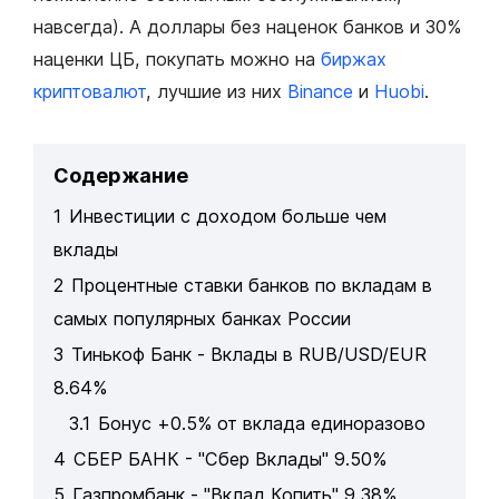
навсегда). А доллары без наценок банков и 30%
наценки ЦБ, покупать можно на
биржах
криптовалют
, лучшие из них
Binance
и
Huobi
.
Содержание
1
Инвестиции с доходом больше чем
вклады
2
Процентные ставки банков по вкладам в
самых популярных банках России
3
Тинькоф Банк - Вклады в RUB/USD/EUR
8.64%
3.1
Бонус +0.5% от вклада единоразово
4
СБЕР БАНК - "Сбер Вклады" 9.50%
5
Газпромбанк - "Вклад Копить" 9,38%